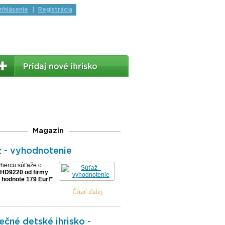
rihlásenie
|
Registrácia
Magazín
 - vyhodnotenie
hercu súťaže o
 HD9220 od firmy
v hodnote 179 Eur!*
čné detské ihrisko -