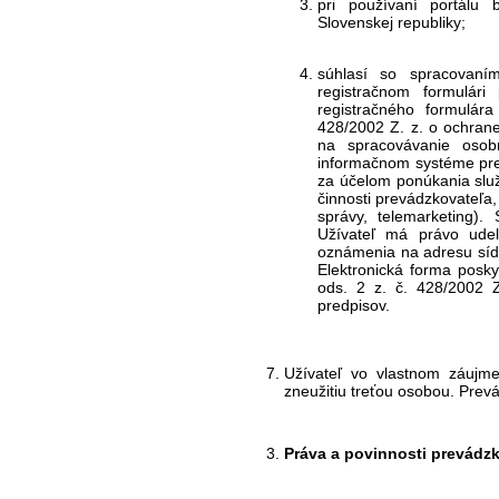
pri používaní portálu
Slovenskej republiky;
súhlasí so spracovaní
registračnom formulár
registračného formulár
428/2002 Z. z. o ochran
na spracovávanie osob
informačnom systéme pre
za účelom ponúkania služ
činnosti prevádzkovateľa,
správy, telemarketing).
Užívateľ má právo ude
oznámenia na adresu sídl
Elektronická forma posk
ods. 2 z. č. 428/2002 
predpisov.
Užívateľ vo vlastnom záujme
zneužitiu treťou osobou. Prev
Práva a povinnosti prevádzk