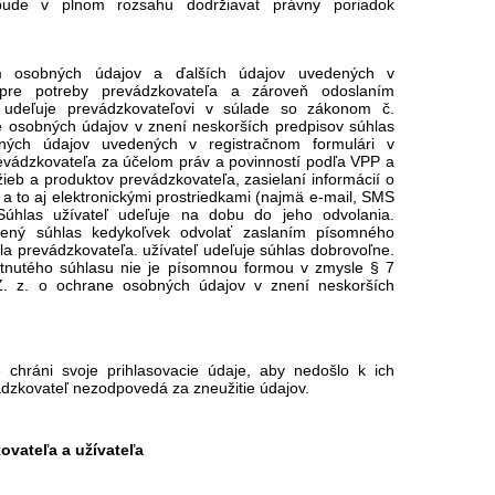
 bude v plnom rozsahu dodržiavať právny poriadok
m osobných údajov a ďalších údajov uvedených v
i pre potreby prevádzkovateľa a zároveň odoslaním
a udeľuje prevádzkovateľovi v súlade so zákonom č.
e osobných údajov v znení neskorších predpisov súhlas
ných údajov uvedených v registračnom formulári v
vádzkovateľa za účelom práv a povinností podľa VPP a
ieb a produktov prevádzkovateľa, zasielaní informácií o
 a to aj elektronickými prostriedkami (najmä e-mail, SMS
 Súhlas užívateľ udeľuje na dobu do jeho odvolania.
lený súhlas kedykoľvek odvolať zaslaním písomného
a prevádzkovateľa. užívateľ udeľuje súhlas dobrovoľne.
ytnutého súhlasu nie je písomnou formou v zmysle § 7
Z. z. o ochrane osobných údajov v znení neskorších
 chráni svoje prihlasovacie údaje, aby nedošlo k ich
ádzkovateľ nezodpovedá za zneužitie údajov.
ovateľa a užívateľa