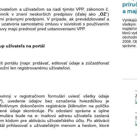
príru
vateľom a užívateľom sa riadi týmito VPP, zákonom č.
a maj
nník v znení neskorších predpisov (ďalej ako „
OZ
“)
i právnymi predpismi. V prípade, ak prevádzkovateľ a
Vynikajú
e uzatvoria samostatnú zmluvu v súvislosti s používaním
všetkým
mluvy majú prednosť pred ustanoveniami VPP.
majiteľo
ktorú vy
obchodná
2008. Ob
up užívateľa na portál
správne..
ít portálu (napr. pridávať, editovať údaje a zúčastňovať
možní len registrovanému užívateľovi.
-
povinný v registračnom formulári uviesť všetky údaje
Z
 *), uvedenie údajov bez označenia hviezdičkou je
initívnym dokončením registrácie (kliknutím na políčko
lnené údaje skontroluje. Po odoslaní správne a úplne
rmulára bude na e- mailovú adresu užívateľa zaslaná
ým kódom pre aktiváciu užívateľského účtu. Po aktivácii
tál prihlasovať s užívateľským menom a heslom, ktoré