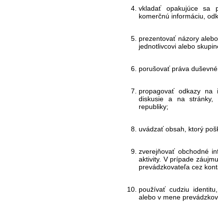
vkladať opakujúce sa p
komerčnú informáciu, odka
prezentovať názory alebo 
jednotlivcovi alebo skupi
porušovať práva duševné
propagovať odkazy na i
diskusie a na stránky,
republiky;
uvádzať obsah, ktorý pošk
zverejňovať obchodné in
aktivity. V prípade záujmu
prevádzkovateľa cez kont
používať cudziu identit
alebo v mene prevádzkov