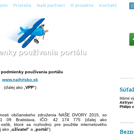
zín
Priatelia
Naši partneri
O projekte
Kontakt
P
nky používania portálu
podmienky používania portálu
www.naihrisko.sk
(ďalej ako „
VPP
“)
Súťaž
Máme vý
Airfryer
Philips 
nnosti občianskeho združenia NAŠE DVORY 2015, so
11 09 Bratislava, IČO: 42 174 775 (ďalej ako
h osôb, ktoré sa rozhodnú pre použitie internetového
j ako „
užívateľ
“ a „
portál
“).
Bezpe