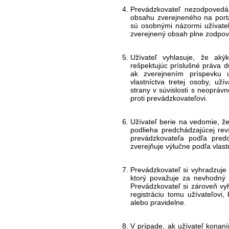
Prevádzkovateľ nezodpovedá
obsahu zverejneného na portál
sú osobnými názormi užívateľ
zverejnený obsah plne zodpov
Užívateľ vyhlasuje, že akýk
rešpektujúc príslušné práva d
ak zverejnením príspevku 
vlastníctva tretej osoby, už
strany v súvislosti s neopráv
proti prevádzkovateľovi.
Užívateľ berie na vedomie, že
podlieha predchádzajúcej reví
prevádzkovateľa podľa predc
zverejňuje výlučne podľa vlas
Prevádzkovateľ si vyhradzuje
ktorý považuje za nevhodný 
Prevádzkovateľ si zároveň vy
registráciu tomu užívateľovi, 
alebo pravidelne.
V prípade, ak užívateľ konan