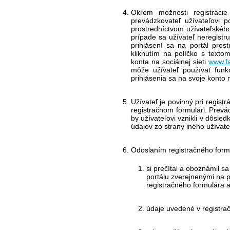
Okrem možnosti registráci
prevádzkovateľ užívateľovi p
prostredníctvom užívateľského
prípade sa užívateľ neregistru
prihlásení sa na portál pros
kliknutím na políčko s texto
konta na sociálnej sieti
www.f
môže užívateľ používať funk
prihlásenia sa na svoje konto n
Užívateľ je povinný pri regist
registračnom formulári. Prev
by užívateľovi vznikli v dôsl
údajov zo strany iného užívate
Odoslaním registračného formu
si prečítal a oboznámil s
portálu zverejnenými na 
registračného formulára a
údaje uvedené v registrač