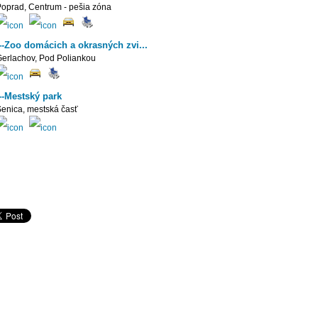
oprad, Centrum - pešia zóna
---Zoo domácich a okrasných zvi...
erlachov, Pod Poliankou
---Mestský park
enica, mestská časť