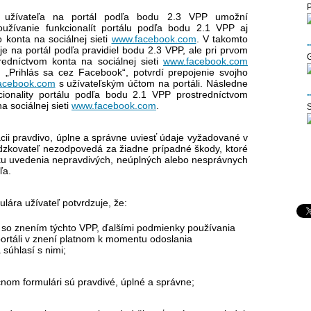
P
e užívateľa na portál podľa bodu 2.3 VPP umožní
oužívanie funkcionalít portálu podľa bodu 2.1 VPP aj
 konta na sociálnej sieti
www.facebook.com
. V takomto
je na portál podľa pravidiel bodu 2.3 VPP, ale pri prvom
G
tredníctvom konta na sociálnej sieti
www.facebook.com
m „Prihlás sa cez Facebook“, potvrdí prepojenie svojho
acebook.com
s užívateľským účtom na portáli. Následne
cionality portálu podľa bodu 2.1 VPP prostredníctvom
a sociálnej sieti
www.facebook.com
.
S
rácii pravdivo, úplne a správne uviesť údaje vyžadované v
ádzkovateľ nezodpovedá za žiadne prípadné škody, ktoré
edku uvedenia nepravdivých, neúplných alebo nesprávnych
ľa.
lára užívateľ potvrdzuje, že:
a so znením týchto VPP, ďalšími podmienky používania
portáli v znení platnom k momentu odoslania
 súhlasí s nimi;
nom formulári sú pravdivé, úplné a správne;