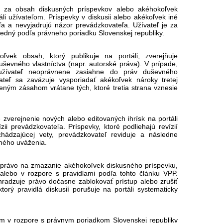
 za obsah diskusných príspevkov alebo akéhokoľvek
i užívateľom. Príspevky v diskusii alebo akékoľvek iné
a a nevyjadrujú názor prevádzkovateľa. Užívateľ je za
edný podľa právneho poriadku Slovenskej republiky.
oľvek obsah, ktorý publikuje na portáli, zverejňuje
uševného vlastníctva (napr. autorské práva). V prípade,
užívateľ neoprávnene zasiahne do práv duševného
ívateľ sa zaväzuje vysporiadať akékoľvek nároky tretej
neným zásahom vrátane tých, ktoré tretia strana vznesie
 zverejnenie nových alebo editovaných ihrísk na portáli
zii prevádzkovateľa. Príspevky, ktoré podliehajú revízií
hádzajúcej vety, prevádzkovateľ reviduje a následne
tného uváženia.
 právo na zmazanie akéhokoľvek diskusného príspevku,
alebo v rozpore s pravidlami podľa tohto článku VPP.
hradzuje právo dočasne zablokovať prístup alebo zrušiť
ktorý pravidlá diskusií porušuje na portáli systematicky
ím v rozpore s právnym poriadkom Slovenskej republiky