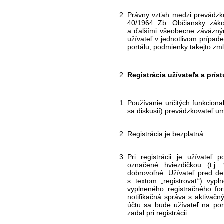
Právny vzťah medzi prevádzko
40/1964 Zb. Občiansky záko
a ďalšími všeobecne záväzným
užívateľ v jednotlivom prípad
portálu, podmienky takejto z
Registrácia užívateľa a príst
Používanie určitých funkcional
sa diskusií) prevádzkovateľ u
Registrácia je bezplatná.
Pri registrácii je užívateľ 
označené hviezdičkou (t.j.
dobrovoľné. Užívateľ pred def
s textom „registrovať“) vyp
vyplneného registračného fo
notifikačná správa s aktivačn
účtu sa bude užívateľ na por
zadal pri registrácii.