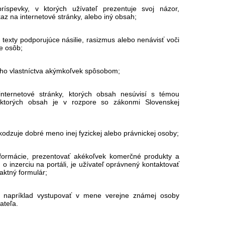
ríspevky, v ktorých užívateľ prezentuje svoj názor,
z na internetové stránky, alebo iný obsah;
texty podporujúce násilie, rasizmus alebo nenávisť voči
ne osôb;
ho vlastníctva akýmkoľvek spôsobom;
nternetové stránky, ktorých obsah nesúvisí s témou
 ktorých obsah je v rozpore so zákonmi Slovenskej
odzuje dobré meno inej fyzickej alebo právnickej osoby;
formácie, prezentovať akékoľvek komerčné produkty a
 o inzerciu na portáli, je užívateľ oprávnený kontaktovať
aktný formulár;
u, napríklad vystupovať v mene verejne známej osoby
ateľa.