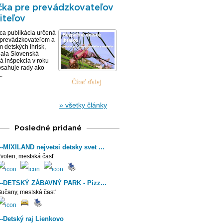
čka pre prevádzkovateľov
iteľov
ca publikácia určená
 prevádzkovateľom a
m detských ihrísk,
dala Slovenská
 inšpekcia v roku
sahuje rady ako
.
» všetky články
Posledné pridané
--MIXILAND nejvetsi detsky svet ...
volen, mestská časť
---DETSKÝ ZÁBAVNÝ PARK - Pizz...
Sučany, mestská časť
---Detský raj Lienkovo