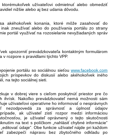
 ktorémukoľvek užívateľovi odmietnuť alebo obmedziť
ravidiel nižšie alebo aj bez udania dôvodu.
ť sa akéhokoľvek konania, ktoré môže zasahovať do
u inak zneužívať alebo do používania portálu zo strany
smie portál využívať na rozosielanie nevyžiadaných správ
ľvek upozorniť prevádzkovateľa kontaktným formulárom
a v rozpore s pravidlami týchto VPP.
epojenie portálu so sociálnou sieťou
www.facebook.com
ojich príspevkov do diskusií alebo akéhokoľvek iného
, na tejto sociálnej sieti.
kuje v dobrej viere s cieľom poskytnúť priestor pre čo
ých ihrísk. Nakoľko prevádzkovateľ nemá možnosti sám
uje užívateľovi operatívne ho informovať o nesprávnych
ateľ nezodpovedá za správnosť a úplnosť údajov
prípade, ak užívateľ zistí rozpor medzi informáciou
točnosťou, je užívateľ oprávnený o tejto skutočnosti
iknutím na text s políčkom „nahlásiť chybné informácie“
 „editovať údaje“. Obe funkcie užívateľ nájde pri každom
vateľ zabezpečí nápravu bez zbytočného odkladu po