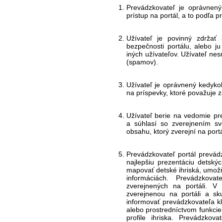
Prevádzkovateľ je oprávnený
prístup na portál, a to podľa p
Užívateľ je povinný zdrža
bezpečnosti portálu, alebo j
iných užívateľov. Užívateľ ne
(spamov).
Užívateľ je oprávnený kedyko
na príspevky, ktoré považuje z
Užívateľ berie na vedomie pr
a súhlasí so zverejnením sv
obsahu, ktorý zverejní na portáli
Prevádzkovateľ portál prevádz
najlepšiu prezentáciu detsk
mapovať detské ihriská, umožň
informáciách. Prevádzkov
zverejnených na portáli. V 
zverejnenou na portáli a sku
informovať prevádzkovateľa kl
alebo prostredníctvom funkcie
profile ihriska. Prevádzko