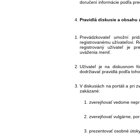
doručení informácie podľa pre
Pravidlá diskusie a obsahu
Prevádzkovateľ umožní prid
registrovanému užívateľovi. R
registrovaný užívateľ je p
uváženia meniť.
Užívateľ je na diskusnom fór
dodržiavať pravidlá podľa toh
V diskusiách na portáli a pri 
zakázané:
zverejňovať vedome nepra
zverejňovať vulgárne, po
prezentovať osobné útoky