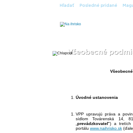
Hľadať
Posledné pridané
Maga
Všeobecné podmie
Všeobecné 
Úvodné ustanovenia
VPP upravujú práva a povi
sídlom Továrenská 14, 8
„
prevádzkovateľ
“) a tretíc
portálu
www.naihrisko.sk
(ďale