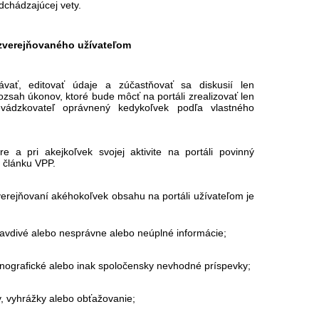
dchádzajúcej vety.
 zverejňovaného užívateľom
ávať, editovať údaje a zúčastňovať sa diskusií len
ozsah úkonov, ktoré bude môcť na portáli zrealizovať len
revádzkovateľ oprávnený kedykoľvek podľa vlastného
e a pri akejkoľvek svojej aktivite na portáli povinný
o článku VPP.
zverejňovaní akéhokoľvek obsahu na portáli užívateľom je
vdivé alebo nesprávne alebo neúplné informácie;
rnografické alebo inak spoločensky nevhodné príspevky;
, vyhrážky alebo obťažovanie;