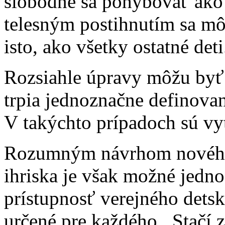
slobodne sa pohybovať ako n
telesným postihnutím sa môž
isto, ako všetky ostatné deti
Rozsiahle úpravy môžu byť 
trpia jednoznačne definova
V takýchto prípadoch sú vyt
Rozumným návrhom nového 
ihriska je však možné jedno
prístupnosť verejného detské
určené pre každého. Stačí 