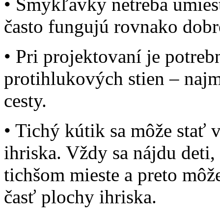
• Šmykľavky netreba umiest
často fungujú rovnako dobr
• Pri projektovaní je potre
protihlukových stien – najm
cesty.
• Tichý kútik sa môže stať
ihriska. Vždy sa nájdu deti,
tichšom mieste a preto môž
časť plochy ihriska.