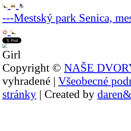
---Mestský park
Senica, me
Copyright ©
NAŠE DVORY 
vyhradené
|
Všeobecné pod
stránky
|
Created by
daren&