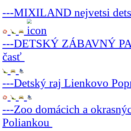
---MIXILAND nejvetsi detsk
---DETSKÝ ZÁBAVNÝ PARK
časť
---Detský raj Lienkovo
Pop
---Zoo domácich a okrasných
Poliankou