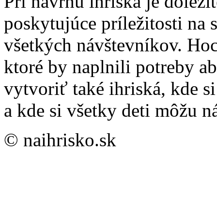
Pri návrhu ihriska je dôleži
poskytujúce príležitosti na 
všetkých návštevníkov. Hoci
ktoré by naplnili potreby a
vytvoriť také ihriská, kde s
a kde si všetky deti môžu ná
© naihrisko.sk